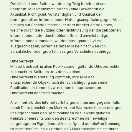
Der Inhalt dieser Seiten wurde sorgfältig bearbeitet und
überprüft. Mila übernimmt jedoch keine Gewähr für die
Aktualität, Richtigkeit, Vollständigkeit und Qualität der
bereitgestellten Informationen. Haftungsansprüche gegen Mila,
die sich auf Schäden materieller oder ideeller Art beziehen,
welche durch die Nutzung oder Nichtnutzung der dargebotenen
Informationen oder durch fehlerhafte und unvollständige
Informationen verursacht wurden, sind grundsätzlich
ausgeschlossen, sofern seitens Mila kein nachweislich
vorsätzlicher oder grob fahrlässiges Verschulden vorliegt.
Urheberrecht:
Mila ist bestrebt, in allen Publikationen geltende Urheberrechte
zu beachten. Sollte es trotzdem zu einer
Urheberrechtsverletzung kommen, wird Mila das
entsprechende Objekt nach Benachrichtigung aus seiner
Publikation entfernen bzw. mit dem entsprechenden
Urheberrecht kenntlich machen.
Alle innerhalb des Internetauftritts genannten und gegebenfalls
durch Dritte geschützten Marken-und Warenzeichen unterliegen
uneingeschränkt den Bestimmungen des jeweils gültigen
Kennzeichenrechts und den Besitzrechten der jeweiligen
eingetragenen Eigentümer. Allein aufgrund der bloßen Nennung
ist nicht der Schluss zu ziehen, daß Markenzeichen nicht durch