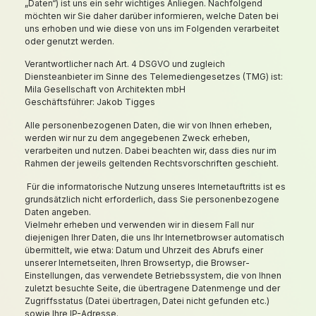
„Daten“) ist uns ein sehr wichtiges Anliegen. Nachfolgend
möchten wir Sie daher darüber informieren, welche Daten bei
uns erhoben und wie diese von uns im Folgenden verarbeitet
oder genutzt werden.
Verantwortlicher nach Art. 4 DSGVO und zugleich
Diensteanbieter im Sinne des Telemediengesetzes (TMG) ist:
Mila Gesellschaft von Architekten mbH
Geschäftsführer: Jakob Tigges
Alle personenbezogenen Daten, die wir von Ihnen erheben,
werden wir nur zu dem angegebenen Zweck erheben,
verarbeiten und nutzen. Dabei beachten wir, dass dies nur im
Rahmen der jeweils geltenden Rechtsvorschriften geschieht.
Für die informatorische Nutzung unseres Internetauftritts ist es
grundsätzlich nicht erforderlich, dass Sie personenbezogene
Daten angeben.
Vielmehr erheben und verwenden wir in diesem Fall nur
diejenigen Ihrer Daten, die uns Ihr Internetbrowser automatisch
übermittelt, wie etwa: Datum und Uhrzeit des Abrufs einer
unserer Internetseiten, Ihren Browsertyp, die Browser-
Einstellungen, das verwendete Betriebssystem, die von Ihnen
zuletzt besuchte Seite, die übertragene Datenmenge und der
Zugriffsstatus (Datei übertragen, Datei nicht gefunden etc.)
sowie Ihre IP-Adresse.