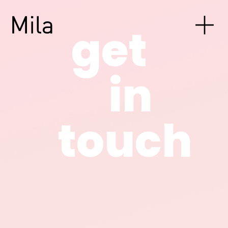
get
in
touch